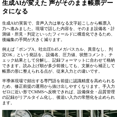
生成AIが変えた 声がそのまま帳票デー
タになる
生成AIの実装で、音声入力は単なる文字起こしから帳票入
力へ進みました。現場で話した内容を、そのまま設備名・計
測値・所見・判定といったフィールドに構造化できるため、
後編集の手間が大きく減ります。
例えば「ポンプA、吐出圧0.45メガパスカル、異音なし、判
定OK」という発話を、設備名、圧力値、状態コメント、チ
ェック結果として分解し、記録フォーマットに合わせて格納
できます。読み上げ順が多少前後しても、文脈から補正して
帳票の形に整えられる点が、従来入力との違いです。
半導体現場で頻出する専門語を前提に認識精度を高められる
ため、修正前提の運用から抜け出しやすくなります。手入力
ゼロに近い形でCMMSへ反映できれば、設備保全・品質管理
の記録がリアルタイム化し、後追い入力の常態化を止められ
ます。