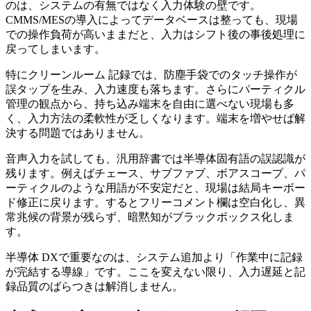
のは、システムの有無ではなく入力体験の壁です。
CMMS/MESの導入によってデータベースは整っても、現場
での操作負荷が高いままだと、入力はシフト後の事後処理に
戻ってしまいます。
特にクリーンルーム 記録では、防塵手袋でのタッチ操作が
誤タップを生み、入力速度も落ちます。さらにパーティクル
管理の観点から、持ち込み端末を自由に選べない現場も多
く、入力方法の柔軟性が乏しくなります。端末を増やせば解
決する問題ではありません。
音声入力を試しても、汎用辞書では半導体固有語の誤認識が
残ります。例えばチェース、サブファブ、ボアスコープ、パ
ーティクルのような用語が不安定だと、現場は結局キーボー
ド修正に戻ります。するとフリーコメント欄は空白化し、異
常兆候の背景が残らず、暗黙知がブラックボックス化しま
す。
半導体 DXで重要なのは、システム追加より「作業中に記録
が完結する導線」です。ここを変えない限り、入力遅延と記
録品質のばらつきは解消しません。