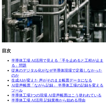
目次
半導体工場 AI活用で
見える
「手を
止めると
工程が
止ま
る」
問題
従来の
デジタル化が
なぜ半導体現場で
定着しなかった
のか
生成AIが
変えた
声が
そのまま
帳票データに
なる
AI音声帳票
「ながら
記録」
半導体工場の
記録を
変える
ツール
半導体工場3つの
現場 AI音声帳票は
こう
使われている
半導体工場 AI活用 記録業務から
始める
理由