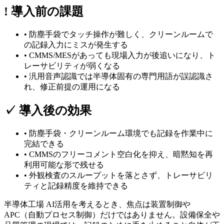
!
導入前の課題
•
防塵手袋で
タッチ操作が
難しく、
クリーンルームで
の
記録入力に
ミスが
発生する
•
CMMS/MESが
あっても
現場入力が
後追いに
なり、
ト
レーサビリティが
弱くなる
•
汎用音声認識では
半導体固有の
専門用語が
誤認識さ
れ、
修正前提の
運用に
なる
✓
導入後の効果
•
防塵手袋・クリーンルーム環境でも
記録を
作業中に
完結できる
•
CMMSの
フリーコメント
空白化を
抑え、
暗黙知を
再
利用
可能な形で
残せる
•
外観検査の
スループットを
落と
さず、
トレーサビリ
ティと
記録精度を
維持できる
半導体工場 AI活用を考えるとき、焦点は装置制御や
APC（自動プロセス制御）だけではありません。設備保全や