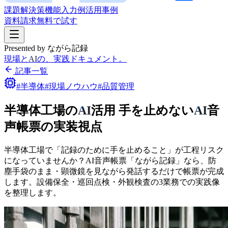
課題
解決策
機能
入力例
活用事例
資料請求
無料で試す
Presented by ながら記録
現場と
AI
の、実践ドキュメント。
記事一覧
#半導体
#現場ノウハウ
#品質管理
半導体工場の
AI
活用 手を
止めない
AI
音
声帳票の
実装視点
半導体工場で
「記録の
ために
手を
止める
こと」が
工程リスク
に
なっていませんか？
AI音声帳票
「ながら
記録」なら、
防
塵手袋のまま
・顕微鏡を
見ながら
発話するだけで
帳票が
完成
します。
設備保全・
巡回点検・外観検査の
3業務での
実践像
を
整理します。