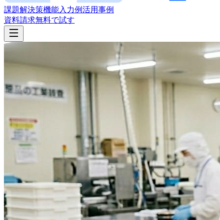
課題
解決策
機能
入力例
活用事例
資料請求
無料で試す