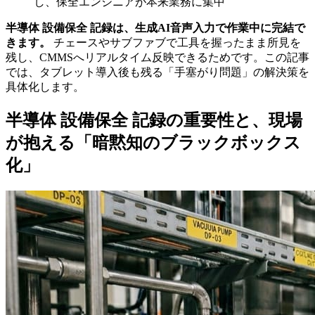
し、
保全エンジニアが
本来業務に
集中
半導体 設備保全 記録は、生成AI音声入力で作業中に完結で
きます。​
チェースやサブファブで工具を握ったまま所見を
残し、CMMSへリアルタイム反映できるためです。この記事
では、タブレット導入後も残る「手塞がり問題」の解決策を
具体化します。
半導体 設備保全 記録の重要性と、現場
が抱える「暗黙知のブラックボックス
化」