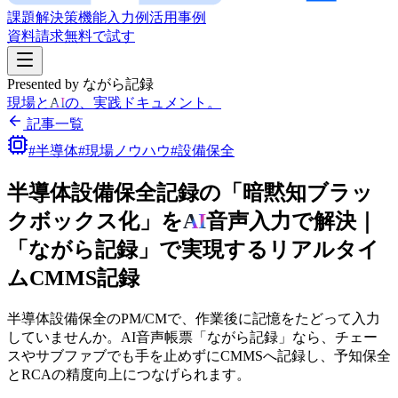
課題
解決策
機能
入力例
活用事例
資料請求
無料で試す
Presented by ながら記録
現場と
AI
の、実践ドキュメント。
記事一覧
#半導体
#現場ノウハウ
#設備保全
半導体設備保全記録の
「暗黙知ブラッ
クボックス化」を
AI
音声入力で
解決｜
「ながら
記録」で
実現する
リアルタイ
ムCMMS記録
半導体設備保全の
PM/CMで、
作業後に
記憶を
たどって
入力
していませんか。
AI音声帳票
「ながら
記録」なら、
チェー
スや
サブファブでも
手を
止めずに
CMMSへ
記録し、
予知保全
と
RCAの
精度向上に
つなげられます。