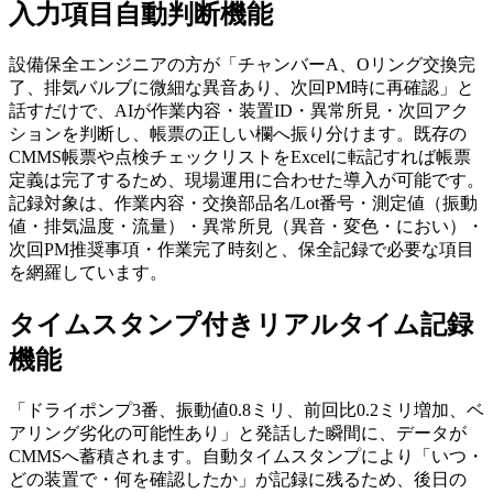
入力項目自動判断機能
設備保全エンジニアの方が「チャンバーA、Oリング交換完
了、排気バルブに微細な異音あり、次回PM時に再確認」と
話すだけで、AIが作業内容・装置ID・異常所見・次回アク
ションを判断し、帳票の正しい欄へ振り分けます。既存の
CMMS帳票や点検チェックリストをExcelに転記すれば帳票
定義は完了するため、現場運用に合わせた導入が可能です。
記録対象は、作業内容・交換部品名/Lot番号・測定値（振動
値・排気温度・流量）・異常所見（異音・変色・におい）・
次回PM推奨事項・作業完了時刻と、保全記録で必要な項目
を網羅しています。
タイムスタンプ付きリアルタイム記録
機能
「ドライポンプ3番、振動値0.8ミリ、前回比0.2ミリ増加、ベ
アリング劣化の可能性あり」と発話した瞬間に、データが
CMMSへ蓄積されます。自動タイムスタンプにより「いつ・
どの装置で・何を確認したか」が記録に残るため、後日の