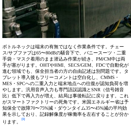
ボトルネックは端末の有無ではなく作業条件です。チェー
ス/サブファブは65〜80dBの騒音下で、バニースーツ・二重
手袋・マスク着用のまま潜込み作業が続き、PM/CM中は両
手が塞がります。OHTやHMI、SECS/GEM、FDCで自動化が
進む領域でも、保全担当者の方の自由記述は別問題です。タ
ブレット導入後もフリーコメントは空白化し、CMMS・
MES・SPCへの二重入力と端末地点への往復が認知負荷を増
やします。汎用音声入力も専門語誤認識とSNR（信号雑音
比）低下で再入力が増え、結局は事後転記に戻ります。これ
がスマートファクトリーの死角です。米国エネルギー省は予
知保全で故障70〜75%減・ダウンタイム35〜45%減の平均効
果を示しており、記録解像度が稼働率を左右することが分か
[1]
ります。