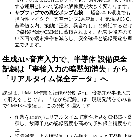
する運用と比べて記録の解像度が大きく変わります。
サブファブでの真空ポンプ点検
— 騒音80dB環境でも
指向性マイクで「真空ポンプ2系統目、排気温度65℃、
基準値以内、振動は正常、異音なし」と発話するだけ
で点検記録がCMMSに蓄積されます。配管や段差の多
い区画で端末操作を減らし、安全確保と記録完遂を両
立できます。
生成AI×音声入力で、半導体 設備保全
記録は「事後入力の暗黙知消失」から
「リアルタイム保全データ」へ
課題は、PM/CM作業と記録が分断され、暗黙知が事後入力
で消えることです。 「ながら記録」は、現場発話をその場
でCMMSへ接続し、この分断を埋めます。
作業を止めずにリアルタイムで定性所見をCMMSへ蓄
積し、故障予兆の記録密度を高めて予知保全精度を向
上。
記憶減衰による暗黙知ロスを抑え、RCAと再発防止施