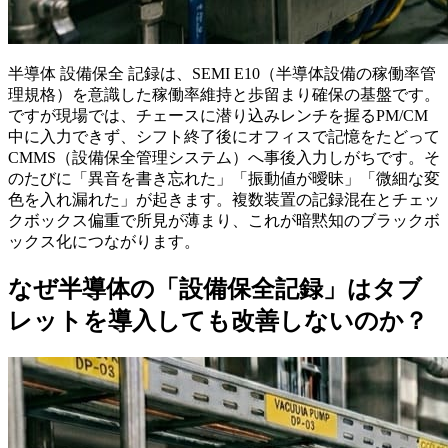
半導体 設備保全 記録は、SEMI E10（半導体設備の稼働率管
理規格）を意識した稼働率維持と歩留まり確保の基盤です。
ですが現場では、チェースに潜り込みレンチを握るPM/CM
中に入力できず、シフト終了後にオフィスで記憶をたどって
CMMS（設備保全管理システム）へ事後入力しがちです。そ
のたびに「異音を書き忘れた」「振動値が曖昧」「微細な変
色を入れ漏れた」が起きます。複数装置の記録混在とチェッ
クボックス偏重で所見が薄まり、これが暗黙知のブラックボ
ックス化につながります。
なぜ半導体の「設備保全記録」はタブ
レットを導入しても改善しないのか？