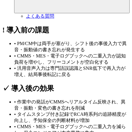
よく
ある
質問
!
導入前の課題
•
PM/CM中は
両手が
塞がり、
シフト後の
事後
入力で
異
音・振動値の
書き忘れが
発生する
•
CMMS・MES・電子ログブックへの
二重入力が
認知
負荷を
増やし、
フリーコメントが
空白化する
•
汎用音声入力は
専門語誤認識と
SNR低下で
再入力が
増え、
結局
事後転記に
戻る
✓
導入後の効果
•
作業中の
発話が
CMMSへリアルタイム反映され、
異
音・振動・変色の
書き忘れを
削減
•
タイムスタンプ付き記録で
RCA時系列の
追跡精度が
向上し、
予知保全の
判断材料が
増加
•
CMMS・MES・電子ログブックへの
二重入力を
減ら