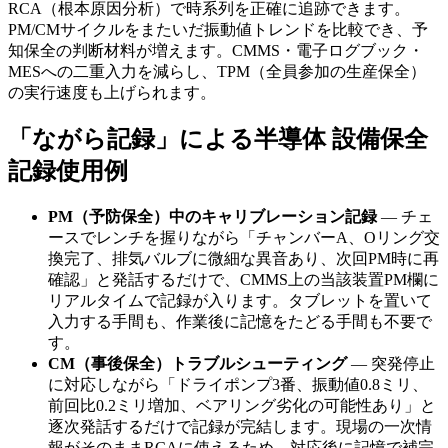
RCA（根本原因分析）で時系列を正確に追跡できます。
PM/CMサイクルをまたいだ振動値トレンドを比較でき、予
知保全の判断材料が増えます。CMMS・電子ログブック・
MESへの二重入力を減らし、TPM（全員参加の生産保全）
の実行速度も上げられます。
「ながら記録」による半導体 設備保全
記録使用例
PM（予防保全）中のキャリブレーション記録
— チェ
ースでレンチを握りながら「チャンバーA、Oリング交
換完了、排気バルブに微細な異音あり、次回PM時に再
確認」と発話するだけで、CMMS上の当該装置PM欄に
リアルタイムで記録が入ります。タブレットを置いて
入力する手間も、作業後に記憶をたどる手間も不要で
す。
CM（事後保全）トラブルシューティング
— 突発停止
に対応しながら「ドライポンプ3番、振動値0.8ミリ、
前回比0.2ミリ増加、ベアリング劣化の可能性あり」と
逐次発話するだけで記録が完結します。現場の一次情
報がそのままRCAに使えるため、対応後に記憶で補完