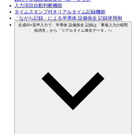
入力項目自動判断機能
タイムスタンプ付きリアルタイム記録機能
「ながら
記録」に
よる
半導体 設備保全
記録使用例
生成AI×音声入力で、
半導体 設備保全
記録は
「事後
入力の
暗黙
知消失」から
「リアルタイム保全データ」へ