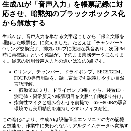
生成AIが「音声入力」を帳票記録に対
応させ、暗黙知のブラックボックス化
から解放する
生成AIは、音声入力を単なる文字起こしから「保全文脈を
理解した帳票化」に変えました。たとえば「チャンバーA、
Oリング交換完了、排気バルブに微細な異音あり、次回PM
時に再確認」という発話が、そのまま業務データになりま
す。従来の汎用音声入力との違いは次の3点です。
Oリング、チャンバー、ドライポンプ、SECS/GEM、
FOUPの専門用語を、話し言葉でも認識しやすい自然
言語理解。
「振動値0.8ミリ、ドライポンプ3番」から、装置ID・
測定値・異常所見の帳票項目を文脈で自動振り分け。
指向性マイクと組み合わせる前提で、65〜80dBの騒音
環境でも実用精度を維持しやすいノイズ耐性。
この進化により、生成AIは設備保全エンジニアの方の記憶
と技能を、作業中に失われないリアルタイムデータへ変換す