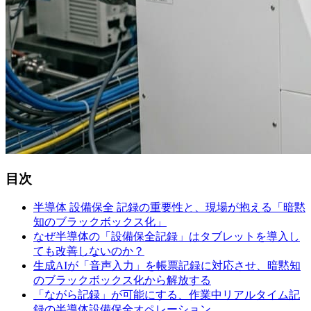
目次
半導体 設備保全
記録の
重要性と、
現場が
抱える
「暗黙
知の
ブラックボックス化」
なぜ半導体の
「設備保全記録」は
タブレットを
導入し
ても
改善しないのか？
生成AIが
「音声入力」を
帳票記録に
対応させ、
暗黙知
の
ブラックボックス化から
解放する
「ながら
記録」が
可能に
する、
作業中リアルタイム記
録の
半導体設備保全オ
ペレーション