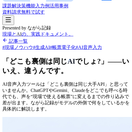
課題
解決策
機能
入力例
活用事例
資料請求
無料で試す
Presented by ながら記録
現場と
AI
の、実践ドキュメント。
記事一覧
#現場ノウハウ
#生成AI
#帳票電子化
#AI音声入力
「どこも
裏側は
同じ
AI
でしょ?」
——い
いえ、
違うんです。
AI音声入力ツールは
「どこも
裏側は
同じ
大手API」と
思って
いませんか。
ChatGPTや
Gemini、
Claudeを
どこでも
呼べる
時
代でも、
声を
“現場で
使える
帳票”に
変えるまでの
作り込みで
差が
出ます。
ながら
記録が
モデルの
外側で
何を
しているかを
具体的に
解説します。