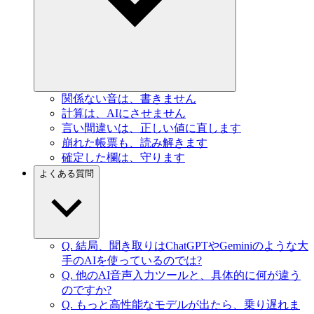
関係ない
音は、
書きません
計算は、
AIに
させません
言い
間違いは、
正しい
値に
直します
崩れた
帳票も、
読み
解きます
確定した欄は、
守ります
よく
ある
質問
Q. 結局、
聞き取りは
ChatGPTや
Geminiのような
大
手の
AIを
使っているのでは
?
Q. 他の
AI音声入力ツールと、
具体的に
何が
違う
のですか
?
Q. もっと
高性能な
モデルが
出たら、
乗り
遅れま