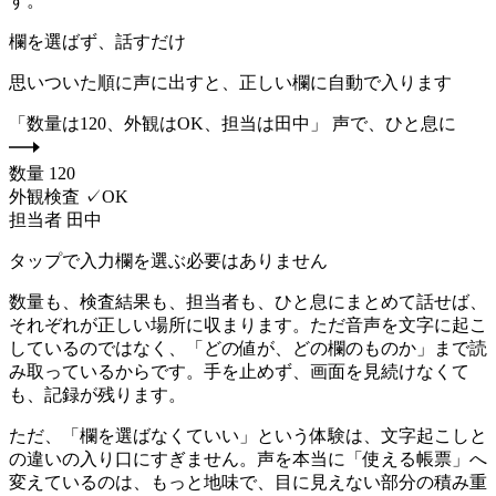
す。
欄を選ばず、話すだけ
思いついた順に声に出すと、正しい欄に自動で入ります
「数量は120、外観はOK、担当は田中」
声で、ひと息に
数量
120
外観検査
✓
OK
担当者
田中
タップで入力欄を選ぶ必要はありません
数量も、検査結果も、担当者も、ひと息にまとめて話せば、
それぞれが正しい場所に収まります。ただ音声を文字に起こ
しているのではなく、「どの値が、どの欄のものか」まで読
み取っているからです。手を止めず、画面を見続けなくて
も、記録が残ります。
ただ、「欄を選ばなくていい」という体験は、文字起こしと
の違いの入り口にすぎません。声を本当に「使える帳票」へ
変えているのは、もっと地味で、目に見えない部分の積み重