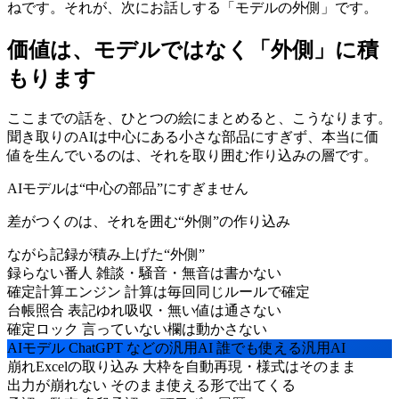
ねです。それが、次にお話しする「モデルの外側」です。
価値は、モデルではなく「外側」に積
もります
ここまでの話を、ひとつの絵にまとめると、こうなります。
聞き取りのAIは中心にある小さな部品にすぎず、本当に価
値を生んでいるのは、それを取り囲む作り込みの層です。
AIモデルは“中心の部品”にすぎません
差がつくのは、それを囲む“外側”の作り込み
ながら記録が積み上げた“外側”
録らない番人
雑談・騒音・無音は書かない
確定計算エンジン
計算は毎回同じルールで確定
台帳照合
表記ゆれ吸収・無い値は通さない
確定ロック
言っていない欄は動かさない
AIモデル
ChatGPT などの汎用AI
誰でも使える汎用AI
崩れExcelの取り込み
大枠を自動再現・様式はそのまま
出力が崩れない
そのまま使える形で出てくる