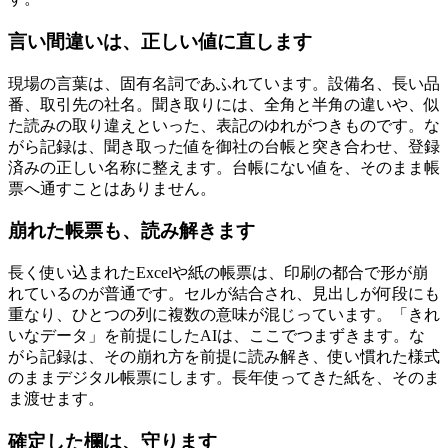
言い間違いは、正しい値に直します
現場の言葉は、固有名詞であふれています。設備名、長い品
番、取引先の社名。聞き取りには、全角と半角の違いや、似
た読みの取り違えといった、表記のゆれがつきものです。な
がら記録は、聞き取った値を御社の台帳と突き合わせ、登録
済みの正しい名称に整えます。台帳にない値を、そのまま帳
票へ通すことはありません。
崩れた帳票も、読み解きます
長く使い込まれたExcelや紙の帳票は、印刷の都合で形が崩
れているのが普通です。セルが結合され、見出しが何段にも
重なり、ひとつの列に複数の意味が混じっています。「きれ
いなデータ」を前提にしたAIは、ここでつまずきます。な
がら記録は、その崩れ方を前提に読み解き、使い慣れた様式
のままデジタル帳票にします。長年使ってきた紙を、そのま
ま渡せます。
確定した欄は、守ります