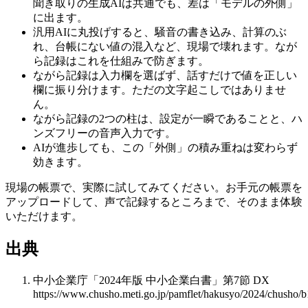
聞き取りの生成AIは共通でも、差は「モデルの外側」
に出ます。
汎用AIに丸投げすると、騒音の書き込み、計算のぶ
れ、台帳にない値の混入など、現場で壊れます。なが
ら記録はこれを仕組みで防ぎます。
ながら記録は入力欄を選ばず、話すだけで値を正しい
欄に振り分けます。ただの文字起こしではありませ
ん。
ながら記録の2つの柱は、設定が一瞬であることと、ハ
ンズフリーの音声入力です。
AIが進歩しても、この「外側」の積み重ねは変わらず
効きます。
現場の帳票で、実際に試してみてください。お手元の帳票を
アップロードして、声で記録するところまで、そのまま体験
いただけます。
出典
中小企業庁「2024年版 中小企業白書」第7節 DX
https://www.chusho.meti.go.jp/pamflet/hakusyo/2024/chusho/