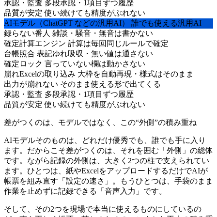
承認・監査
多段承認・1項目ずつ履歴
品質が安定
使い続けても精度がぶれない
AIモデル
（ChatGPT などの汎用AI）
誰でも使える汎用AI
録らない番人
雑談・騒音・無音は書かない
確定計算エンジン
計算は毎回同じルールで確定
台帳照合
表記ゆれ吸収・無い値は通さない
確定ロック
言っていない欄は動かさない
崩れExcelの取り込み
大枠を自動再現・様式はそのまま
出力が崩れない
そのまま使える形で出てくる
承認・監査
多段承認・1項目ずつ履歴
品質が安定
使い続けても精度がぶれない
差がつくのは、モデルではなく、この“外側”の積み重ね
AIモデルそのものは、どれだけ優秀でも、誰でも手に入り
ます。だからこそ差がつくのは、それを囲む「外側」の総体
です。ながら記録の外側は、大きく2つの柱で支えられてい
ます。ひとつは、紙やExcelをアップロードするだけでAIが
帳票を組み直す「設定の速さ」。もうひとつは、手袋のまま
作業を止めずに記録できる「音声入力」です。
そして、その2つを現場で本当に使えるものにしているの