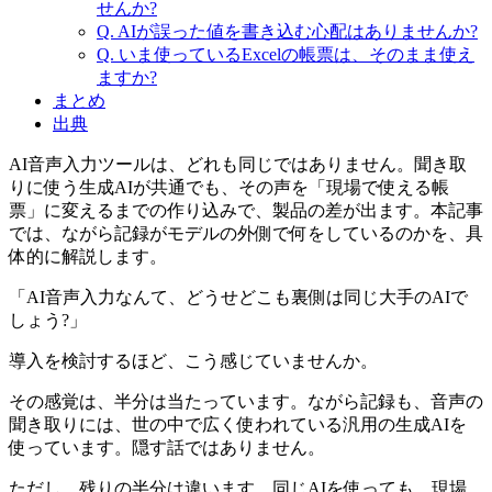
せんか
?
Q. AIが
誤った
値を
書き込む心配は
ありませんか
?
Q. いま
使っている
Excelの
帳票は、
そのまま
使え
ますか
?
まとめ
出典
AI音声入力ツールは、どれも同じではありません。聞き取
りに使う生成AIが共通でも、その声を「現場で使える帳
票」に変えるまでの作り込みで、製品の差が出ます。本記事
では、ながら記録がモデルの外側で何をしているのかを、具
体的に解説します。
「AI音声入力なんて、どうせどこも裏側は同じ大手のAIで
しょう?」
導入を検討するほど、こう感じていませんか。
その感覚は、半分は当たっています。ながら記録も、音声の
聞き取りには、世の中で広く使われている汎用の生成AIを
使っています。隠す話ではありません。
ただし、残りの半分は違います。同じAIを使っても、現場