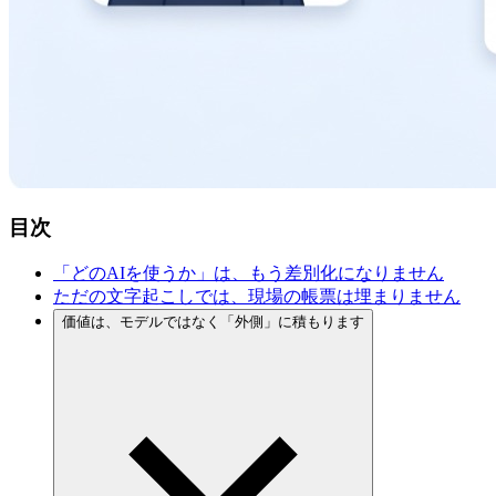
目次
「どの
AIを
使うか」は、
もう
差別化に
なりません
ただの
文字起こしでは、
現場の
帳票は
埋まりません
価値は、
モデルではなく
「外側」に
積もります