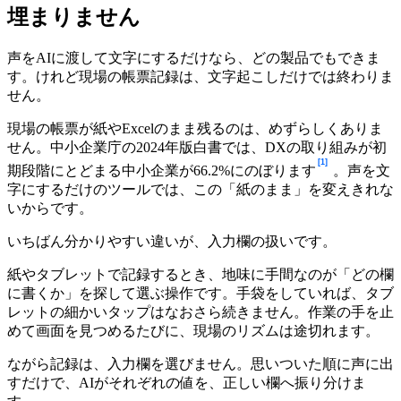
埋まりません
声をAIに渡して文字にするだけなら、どの製品でもできま
す。けれど現場の帳票記録は、文字起こしだけでは終わりま
せん。
現場の帳票が紙やExcelのまま残るのは、めずらしくありま
せん。中小企業庁の2024年版白書では、DXの取り組みが初
[1]
期段階にとどまる中小企業が66.2%にのぼります
。声を文
字にするだけのツールでは、この「紙のまま」を変えきれな
いからです。
いちばん分かりやすい違いが、入力欄の扱いです。
紙やタブレットで記録するとき、地味に手間なのが「どの欄
に書くか」を探して選ぶ操作です。手袋をしていれば、タブ
レットの細かいタップはなおさら続きません。作業の手を止
めて画面を見つめるたびに、現場のリズムは途切れます。
ながら記録は、入力欄を選びません。思いついた順に声に出
すだけで、AIがそれぞれの値を、正しい欄へ振り分けま