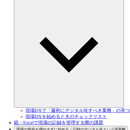
現場DXで
「最初に
デジタル化すべき業務」の
見つ
現場DXを
始める
ときの
チェックリスト
紙・Excelで
現場の
記録を
管理する
際の
課題
現場の
負担を
増や
さずに
始める
｜記録の
デジタル化と
いう
現実解