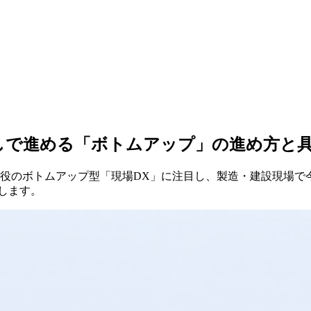
しで
進める
「ボトムアップ」の
進め方と
役の
ボトムアップ型「現場DX」に
注目し、
製造・建設現場で
します。