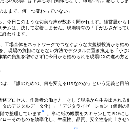
自分たちの現場には予算も専門知識もなく、縁遠い話に感じてし
報のままで、何一つ変わっていない」
ら、今日このような切実な声が数多く聞かれます。経営層から
ステムは、決して定着しません。現場特有の「手がふさがって
に終わります。
や、工場全体をネットワークでつなぐような大規模投資から始
業務を、現場の負担にならない方法でデジタルに置き換える「小
作業の負担を増やさずに今日から始められる現場DXの進め方
い
のは、「誰のための、何を変えるDXなのか」という定義と目
の業務プロセス、作業者の働き方、そして現場から生み出される
ータのデジタルデータ化）」「デジタライゼーション（個別の
[1]
段階で整理しています
。単に紙の帳票をスキャンしてPDFに
フローそのものを効率化し、生産性、品質、安全性を向上させ
[2]