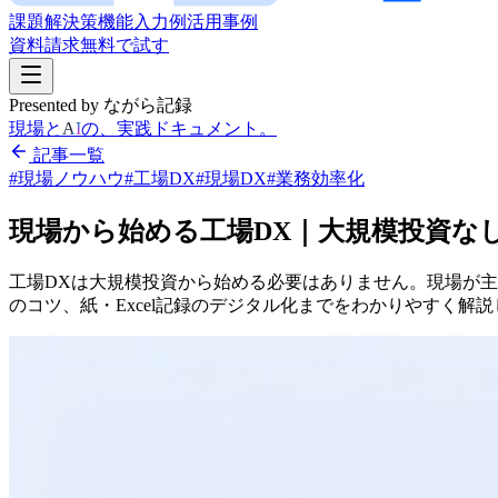
課題
解決策
機能
入力例
活用事例
資料請求
無料で試す
Presented by ながら記録
現場と
AI
の、実践ドキュメント。
記事一覧
#現場ノウハウ
#工場DX
#現場DX
#業務効率化
現場から
始める
工場DX｜大規模投資な
工場DXは
大規模投資から
始める
必要は
ありません。
現場が
主
の
コツ、
紙・Excel記録の
デジタル化までを
わかりやすく
解説