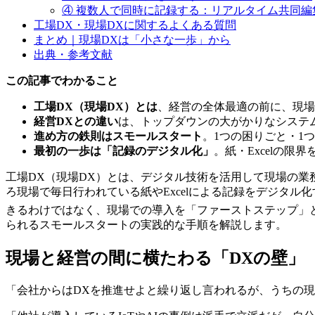
④ 複数人で
同時に
記録する
：リアルタイム共同編
工場DX・現場DXに
関する
よく
ある
質問
まとめ｜現場DXは
「小さな
一歩」から
出典・参考文献
この記事でわかること
工場DX（現場DX）とは
​、経営の全体最適の前に、現
経営DXとの違い
は、トップダウンの大がかりなシステ
進め方の鉄則はスモールスタート
​。1つの困りごと・
最初の一歩は「記録のデジタル化」​
​。紙・Excel
工場DX（現場DX）とは、デジタル技術を活用して現場の
ろ現場で毎日行われている紙やExcelによる記録をデジタ
きるわけではなく、現場での導入を「ファーストステップ」
られるスモールスタートの実践的な手順を解説します。
現場と経営の間に横たわる「DXの壁」
「会社からはDXを推進せよと繰り返し言われるが、うちの