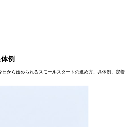
具体例
今日から
始められる
スモールスタートの
進め方、
具体例、
定着