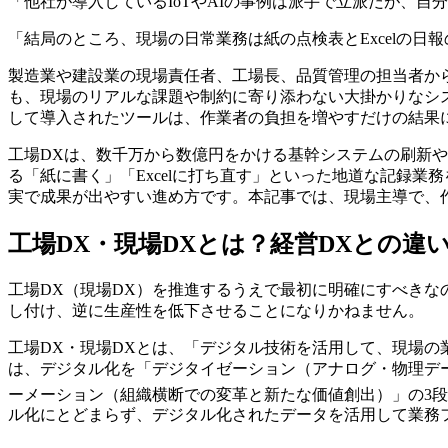
「他社が導入しているIoTやAIの事例は派手で立派だが、
「結局のところ、現場の日常業務は紙の点検表とExcelの日
製造業や建設業の現場責任者、工場長、品質管理の担当者か
も、現場のリアルな課題や制約に寄り添わない大掛かりなシ
して導入されたツールは、作業者の負担を増やすだけの結果
工場DXは、数千万から数億円をかける基幹システムの刷新
る「紙に書く」「Excelに打ち直す」といった地道な記録
実で成果が出やすい進め方です。本記事では、現場主導で、
工場DX・現場DXとは？経営DXとの違
工場DX（現場DX）を推進するうえで最初に明確にすべきな
し付け、逆に生産性を低下させることになりかねません。
工場DX・現場DXとは、「デジタル技術を活用して、現場
は、デジタル化を「デジタイゼーション（アナログ・物理デ
ーメーション（組織横断での変革と新たな価値創出）」の3
ル化にとどまらず、デジタル化されたデータを活用して業務