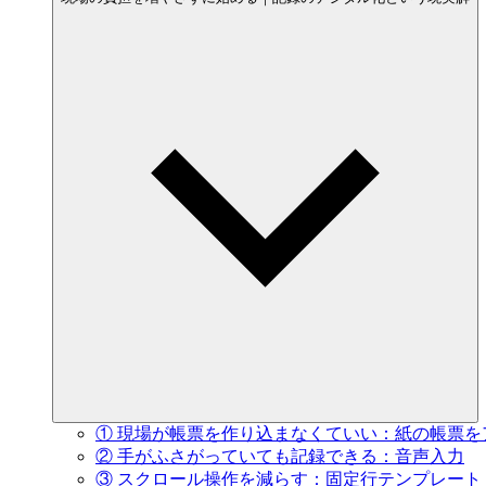
① 現場が
帳票を
作り込まなくて
いい
：紙の
帳票を
② 手が
ふさが
っていても
記録できる
：音声入力
③ スクロール操作を
減らす：固定行テンプレート