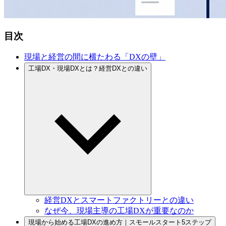
目次
現場と
経営の
間に
横たわる
「DXの
壁」
工場DX・現場DXとは？
経営DXとの
違い
経営DXと
スマートファクトリーとの
違い
な
ぜ今、
現場主導の
工場DXが
重要なのか
現場から
始める
工場DXの
進め方
｜スモールスタート5ステップ