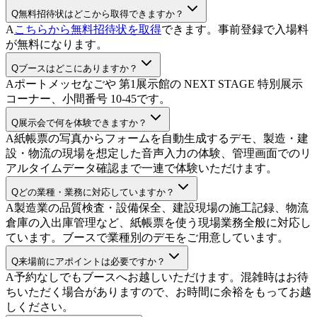
Q
無料招待状はどこから取得できますか？
A
こちらから無料招待状を取得
できます。事前登録で入場料
が無料になります。
Q
ブースはどこにありますか？
A
ポートメッセなごや 第1展示館の NEXT STAGE 特別展示
コーナー、小間番号 10-45です。
Q
展示会で何を体験できますか？
A
紙帳票の写真からフォームを自動生成するデモ、製造・建
設・物流の現場を想定した音声入力の体験、管理画面でのリ
アルタイムデータ確認まで一連で体験いただけます。
Q
どの業種・業務に対応していますか？
A
製造業の品質検査・設備保全、建設現場の施工記録、物流
倉庫の入出庫管理など、紙帳票を使う現場業務全般に対応し
ています。ブースで業種別のデモをご用意しています。
Q
来場前にアポイントは必要ですか？
A
予約なしでもブースへお越しいただけます。混雑時はお待
ちいただく場合がありますので、お時間に余裕をもってお越
しください。