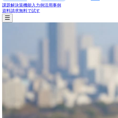
課題
解決策
機能
入力例
活用事例
資料請求
無料で試す